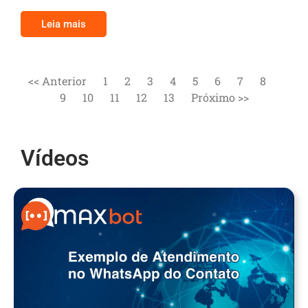
Leia mais
<< Anterior
1
2
3
4
5
6
7
8
9
10
11
12
13
Próximo >>
Vídeos