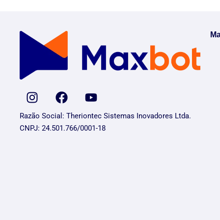
Ma
Razão Social: Theriontec Sistemas Inovadores Ltda.
CNPJ: 24.501.766/0001-18