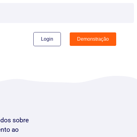
Login
Demonstração
ados sobre
ento ao