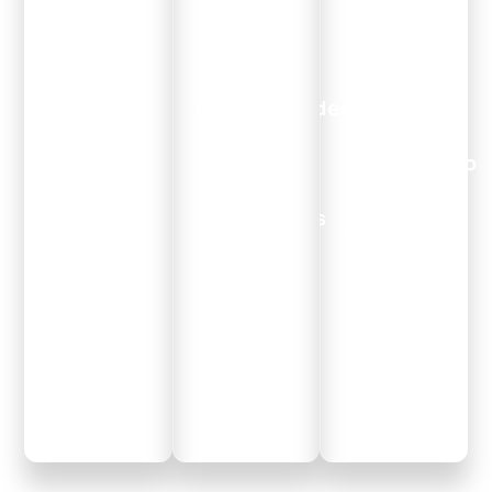
Atenda
Aumente
Segurança
na hora
as
de ponta
que o
oportunidades
a ponta
cliente
de
no
chamar
negócio
atendimento
com
Surpreenda
Aumenta a
Automações
seu cliente
confiança do
com o
seu cliente e
Encaminhe
atendimento
a satisfação
seu cliente
mais rápido
dos seus
para o setor
e eficiente
colaboradores
correto e
que ele
evite que ele
poderia
fique indo
desejar.
de um lado
para o outro.