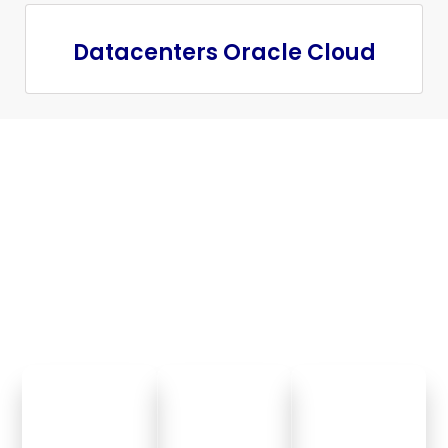
Datacenters Oracle Cloud
ÓTIMO PARA SEUS CLIENTES
Perfeito para o seu negócio
Seus clientes querem comprar depois do horário
comercial? Precisam resolver um problema no final de
semana? O Maxbot fica disponível a qualquer hora.