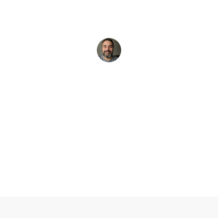
DEPOIMENTOS
O que dizem nossos clientes
“Economizamos 40h semanais de
atendimento após lançar o bot.”
Carlos Prates
CEO