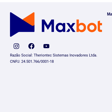
Ma
Razão Social: Theriontec Sistemas Inovadores Ltda.
CNPJ: 24.501.766/0001-18