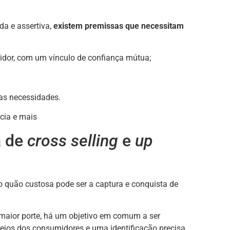
a e assertiva,
existem premissas que necessitam
dor, com um vínculo de confiança mútua;
as necessidades.
cia e mais
a de
cross selling
e
up
o quão custosa pode ser a captura e conquista de
aior porte, há um objetivo em comum a ser
ejos dos consumidores e uma identificação precisa