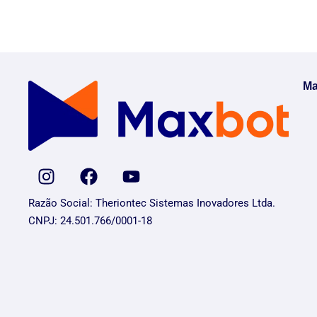
Ma
Razão Social: Theriontec Sistemas Inovadores Ltda.
CNPJ: 24.501.766/0001-18