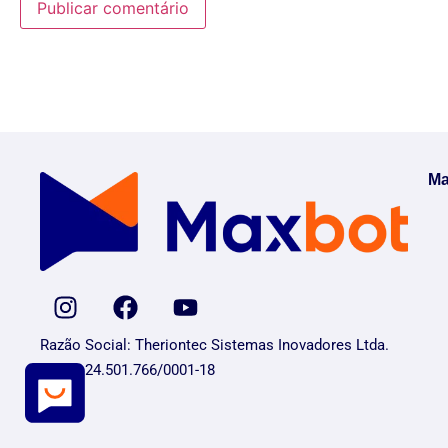
Ma
Razão Social: Theriontec Sistemas Inovadores Ltda.
CNPJ: 24.501.766/0001-18