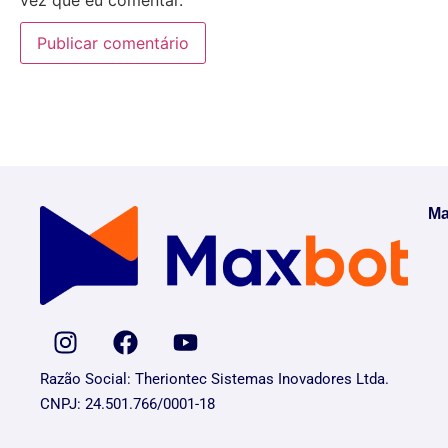
Ma
Razão Social: Theriontec Sistemas Inovadores Ltda.
CNPJ: 24.501.766/0001-18