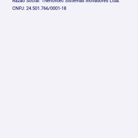
Razão Social: Theriontec Sistemas Inovadores Ltda.
CNPJ: 24.501.766/0001-18