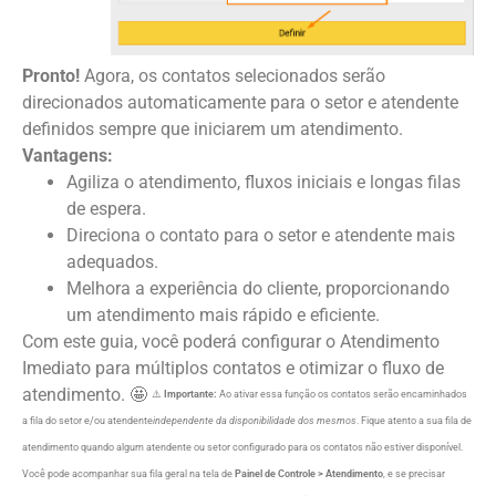
Pronto!
Agora, os contatos selecionados serão
direcionados automaticamente para o setor e atendente
definidos sempre que iniciarem um atendimento.
Vantagens:
Agiliza o atendimento, fluxos iniciais e longas filas
de espera.
Direciona o contato para o setor e atendente mais
adequados.
Melhora a experiência do cliente, proporcionando
um atendimento mais rápido e eficiente.
Com este guia, você poderá configurar o Atendimento
Imediato para múltiplos contatos e otimizar o fluxo de
atendimento. 🤩
⚠️
Importante:
Ao ativar essa função os contatos serão encaminhados
a fila do setor e/ou atendente
independente da disponibilidade dos mesmos
. Fique atento a sua fila de
atendimento quando algum atendente ou setor configurado para os contatos não estiver disponível.
Você pode acompanhar sua fila geral na tela de
Painel de Controle > Atendimento
, e se precisar