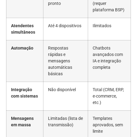
pronto
(requer
plataforma BSP)
Atendentes
Até 4 dispositivos
Ilimitados
simultâneos
Automação
Respostas
Chatbots
rápidas e
avançados com
mensagens
IA e integração
automáticas
completa
básicas
Integração
Não disponível
Total (CRM, ERP,
com sistemas
e-commerce,
etc.)
Mensagens
Limitadas (lista de
Templates
em massa
transmissão)
aprovados, sem
limite