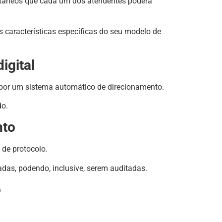
ltâneos que cada um dos atendentes poderá
características específicas do seu modelo de
igital
e por um sistema automático de direcionamento.
do.
nto
de protocolo.
as, podendo, inclusive, serem auditadas.
o