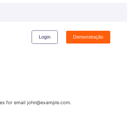
Login
Demonstração
es for email
john@example.com
.