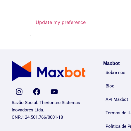
Update my preference
.
Maxbot
Sobre nós
Blog
API Maxbot
Razão Social: Theriontec Sistemas
Inovadores Ltda.
Termos de U
CNPJ: 24.501.766/0001-18
Política de P