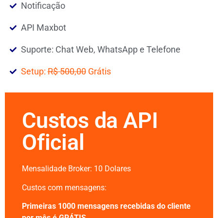
Notificação
API Maxbot
Suporte: Chat Web, WhatsApp e Telefone
Setup:
R$ 500,00
Grátis
Custos da API
Oficial
Mensalidade Broker: 10 Dolares
Custos com mensagens:
Primeiras 1000 mensagens recebidas do cliente
por mês é GRÁTIS