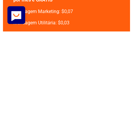
Mensagem Marketing: $0,07
Mensagem Utilitária: $0,03
Mensagem de Serviço: $0,03
Obs: Todos esses custos são relacionados a
janela de 24h ou seja, você vai pagar isso apenas
quando você disparar uma mensagem pra iniciar
uma conversa, ou quando o seu cliente iniciar uma
conversa com você.
QUERO PARTICIPAR DA PROMOÇÃO