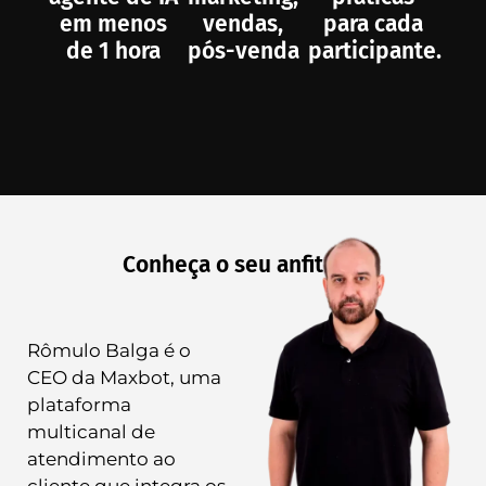
em menos
vendas,
para cada
de 1 hora
pós-venda
participante.
Conheça o seu anfitrião
Rômulo Balga é o
CEO da Maxbot, uma
plataforma
multicanal de
atendimento ao
cliente que integra os