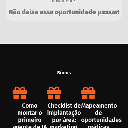
novamente.
Não deixe essa oportunidade passar!
Bônus
Como
Checklist de
Mapeamento
montar o
implantação
de
primeiro
por área:
oportunidades
agente de IA
marketing,
práticas