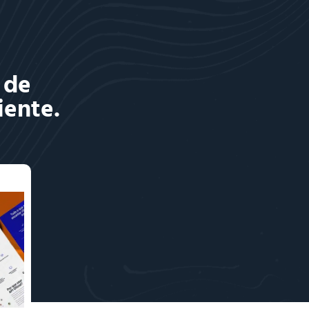
 de
iente.